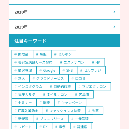
2020年
2019年
注目キーワード
助成金
店販
ミルボン
美容室店舗リース契約
エステサロン
HP
顧客管理
Google
SNS
セルフレジ
求人
クラウドサービス
口コミ
インスタグラム
自動釣銭機
マツエクサロン
電子カルテ
ネイルサロン
客単価
セミナー
開業
キャンペーン
IT導入補助金
キャッシュレス決済
失客
新規客
プレスリリース
一元管理
リピート
DX
事例
常連客