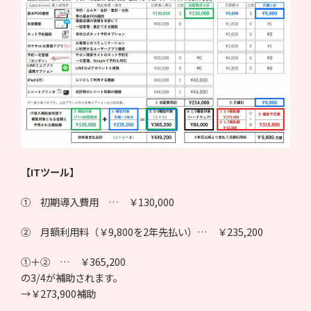
【ITツール】
① 初期導入費用 … ￥130,000
② 月額利用料（￥9,800を2年先払い）… ￥235,200
①＋② … ￥365,200
の3/4が補助されます。
→￥273,900補助