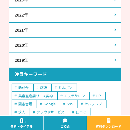
2022年
2021年
2020年
2019年
注目キーワード
助成金
店販
ミルボン
美容室店舗リース契約
エステサロン
HP
顧客管理
Google
SNS
セルフレジ
求人
クラウドサービス
口コミ
インスタグラム
自動釣銭機
マツエクサロン
無料トライアル
ご相談
資料ダウンロード
電子カルテ
ネイルサロン
客単価